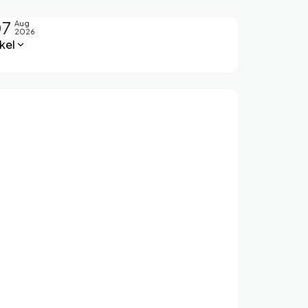
07
Aug
2026
kel