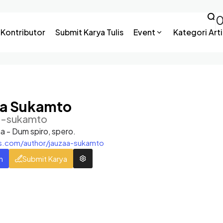
Kontributor
Submit Karya Tulis
Event
Kategori Arti
aa Sukamto
a-sukamto
a - Dum spiro, spero.
is.com/author/jauzaa-sukamto
n
Submit Karya