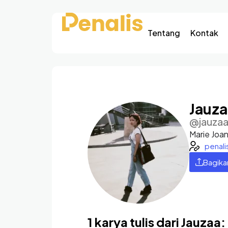
Tentang
Kontak
Jauz
@jauza
Marie Joan
penal
Bagika
1 karya tulis dari Jauzaa: