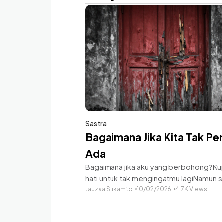
Sastra
Bagaimana Jika Kita Tak Pe
Ada
Bagaimana jika aku yang berbohong?Ku
hati untuk tak mengingatmu lagiNamun 
sendu mengelabui lagiLenggak liuk tu
Jauzaa Sukamto
10/02/2026
4.7K Views
kuingat lagi Bagaimana jika kau yang
berbohong?Seolah kau setubuhi aku ta