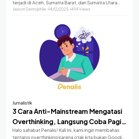
terjadi di Aceh, Sumatra Barat, dan Sumatra Utara
adalah bencana besar yang meninggalkan luka
Jaxson Denrophile
14/12/2025
494 Views
mendalam. Ribuan korban jiwa berjatuhan, update
korban jiwa banjir
Jurnalistik
3 Cara Anti-Mainstream Mengatasi
Overthinking, Langsung Coba Pagi
Halo sahabat Penalis! Kali ini, kami ingin membahas
Ini!
tentang overthinking karena otak kita bukan Google