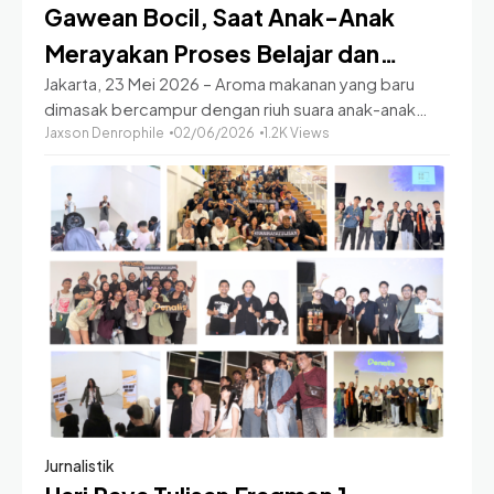
Gawean Bocil, Saat Anak-Anak
Merayakan Proses Belajar dan
Jakarta, 23 Mei 2026 – Aroma makanan yang baru
Kemandirian
dimasak bercampur dengan riuh suara anak-anak
memenuhi halaman Taman Tumbuh Montessori di
Jaxson Denrophile
02/06/2026
1.2K Views
Jalan Pangeran Antasari No. 44, Jakarta Selatan, Sabtu
(23/5).
Jurnalistik