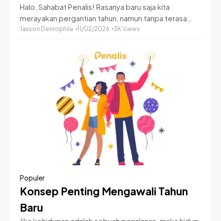
Halo, Sahabat Penalis! Rasanya baru saja kita
Ibadah Jadi Nikmat
merayakan pergantian tahun, namun tanpa terasa
Ramadan 2026 sudah di depan mata. Berdasarkan
Jaxson Denrophile
11/02/2026
3K Views
kalender, umat Muslim di seluruh dunia akan mulai
menjalankan ibadah
Populer
Konsep Penting Mengawali Tahun
Baru
Jika kehidupan adalah sebuah perjalanan, maka hidup