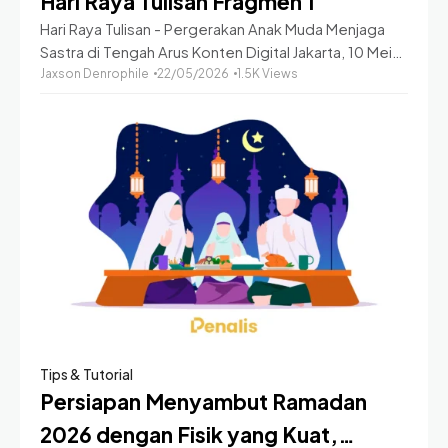
Hari Raya Tulisan Fragmen 1
Hari Raya Tulisan - Pergerakan Anak Muda Menjaga
Sastra di Tengah Arus Konten Digital Jakarta, 10 Mei
2026 — Di tengah derasnya arus media sosial, video
Jaxson Denrophile
22/05/2026
1.5K Views
pendek TikTok, dan budaya
Tips & Tutorial
Persiapan Menyambut Ramadan
2026 dengan Fisik yang Kuat,