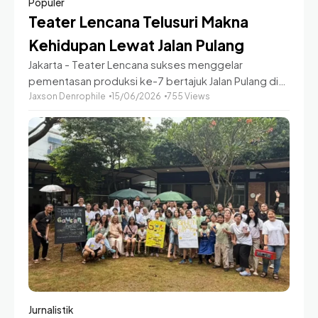
Populer
Teater Lencana Telusuri Makna
Kehidupan Lewat Jalan Pulang
Jakarta - Teater Lencana sukses menggelar
pementasan produksi ke-7 bertajuk Jalan Pulang di
Shoemaker Studio, Cikini, Jakarta Pusat, Sabtu
Jaxson Denrophile
15/06/2026
755 Views
malam, 13 Juni 2026. Pertunjukan yang digelar dua
show itu menghadirkan
Jurnalistik