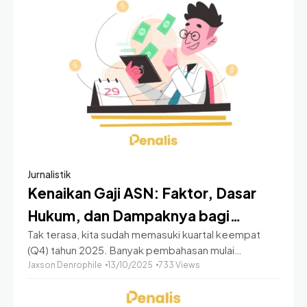
sekadar mengambil
Jurnalistik
Kenaikan Gaji ASN: Faktor, Dasar
Hukum, dan Dampaknya bagi
Tak terasa, kita sudah memasuki kuartal keempat
Kesejahteraan Pegawai Negeri
(Q4) tahun 2025. Banyak pembahasan mulai
bermunculan mengenai rencana, kebijakan, hingga
Jaxson Denrophile
13/10/2025
733 Views
prediksi ekonomi yang akan terjadi di tahun 2026
mendatang. Salah satu topik