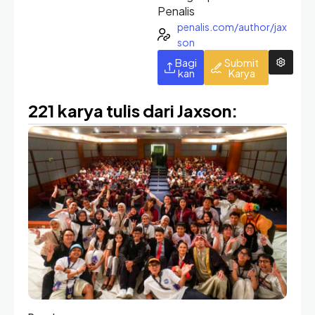
Penalis
penalis.com/author/jax
son
Bagi
Submit
kan
Karya
221 karya tulis dari Jaxson: