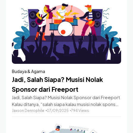
Budaya & Agama
Jadi, Salah Siapa? Musisi Nolak
Sponsor dari Freeport
Jadi, Salah Siapa? Musisi Nolak Sponsor dari Freeport
Kalau ditanya, “salah siapa kalau musisi nolak sponsor
dari Freeport?” jawabannya nggak bisa hitam putih.
Jaxson Denrophile
07/09/2025
794 Views
Freeport punya perannya sendiri sebagai
perusahaan tambang,