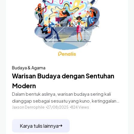
Budaya & Agama
Warisan Budaya dengan Sentuhan
Modern
Dalam bentuk aslinya, warisan budaya sering kali
dianggap sebagai sesuatu yang kuno, ketinggalan
zaman, dan hanya relevan di masa lalu. Banyak orang
Jaxson Denrophile
27/08/2025
824 Views
melihatnya sebagai bagian dari sejarah yang hanya
pantas
Karya tulis lainnya