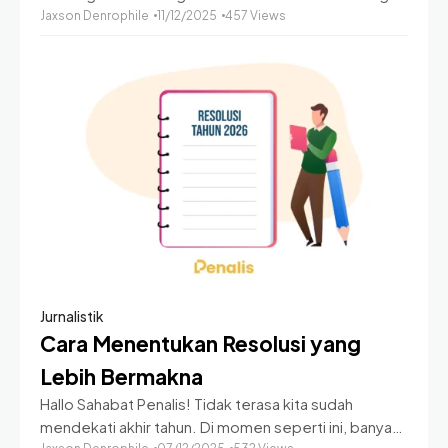
Chrome dengan 100 tab! Pernah enggak sih kamu
Jaxson Denrophile
11/12/2025
457 Views
ngerasa otakmu isinya banyak banget, kaya
notebook
Jurnalistik
Cara Menentukan Resolusi yang
Lebih Bermakna
Hallo Sahabat Penalis! Tidak terasa kita sudah
mendekati akhir tahun. Di momen seperti ini, banyak