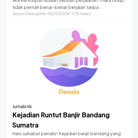
tidak pernah benar-benar berjalan tanpa
pengaturan. Ada banyak hal yang perlu disadari dan
Jaxson Denrophile
02/01/2026
1.7K Views
dikelola agar perjalanan itu tidak hanya sampai tujuan,
tetapi juga
Jurnalistik
Kejadian Runtut Banjir Bandang
Sumatra
Halo sahabat penalis! Kejadian banjir bandang yang