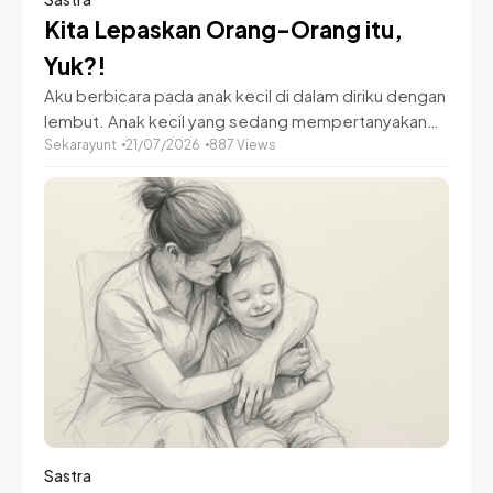
Kita Lepaskan Orang-Orang itu,
Yuk?!
Aku berbicara pada anak kecil di dalam diriku dengan
lembut. Anak kecil yang sedang mempertanyakan
kok bisa ada manusia yang terlihat baik namun
Sekarayunt
21/07/2026
887 Views
semakin berjalan muncul ketidaknyamanan.
: "Ada
masanya
Sastra