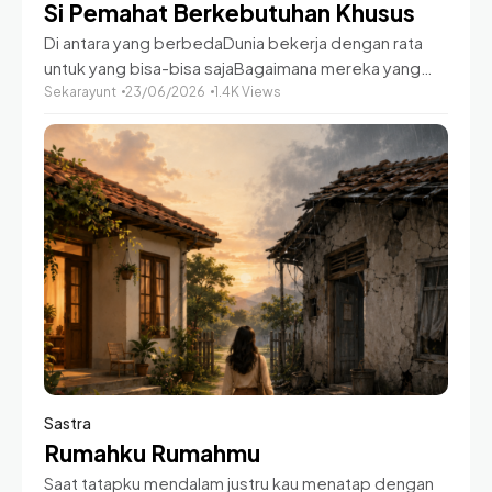
Si Pemahat Berkebutuhan Khusus
Di antara yang berbedaDunia bekerja dengan rata
untuk yang bisa-bisa sajaBagaimana mereka yang
berbeda?Bagaimana nasib mereka yang terlahir
Sekarayunt
23/06/2026
1.4K Views
dengan kondisi unik dari Tuhan? Dunia terasa kejam,
berisik, tidak ramah, dan
Sastra
Rumahku Rumahmu
Saat tatapku mendalam justru kau menatap dengan