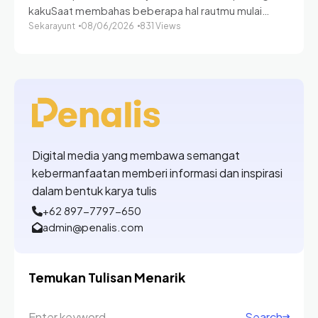
kakuSaat membahas beberapa hal rautmu mulai
gusarEntah kebelet buang air besar atau memang
Sekarayunt
08/06/2026
831 Views
pergi setiap menghadapi hal besar Kau sudah
mengerti jalan masuk
Digital media yang membawa semangat
kebermanfaatan memberi informasi dan inspirasi
dalam bentuk karya tulis
+62 897-7797-650
admin@penalis.com
Temukan Tulisan Menarik
Search