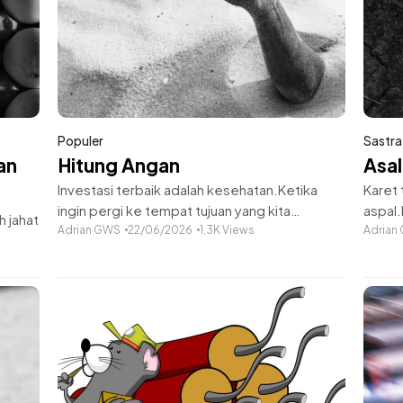
Populer
Sastra
an
Hitung Angan
Asal
Investasi terbaik adalah kesehatan.Ketika
Karet
ingin pergi ke tempat tujuan yang kita
aspal
h jahat
dambakan, berharap nyaman, aman, bahkan
Adrian GWS
22/06/2026
1.3K Views
kami s
Adrian
elegan.Ternyata, kenyataan tak seperti itu,
membe
engan
Kawan. Ini hutan yang sangat gelap
mengg
alam
memikat.Di dalamnya, ada
kesega
betina