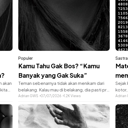
Populer
Sastra
Kamu Tahu Gak Bos? “Kamu
Mat
n?
Banyak yang Gak Suka”
mem
n akan
Teman sebenarnya tidak akan menikam dari
Sejak
kita
belakang. Kalau mau di belakang, dia pasti pria
kotor,
a
hidung belang.Jika kamu terkekang dan muak
Adrian GWS
07/07/2026
1.2K Views
merah
Adrian
a-
dengan keadaan, yang benar adalah tusuk dari
mudah
yang
depan!​Aku jabarkan:Ambil persiapan,
berkel
rayap​