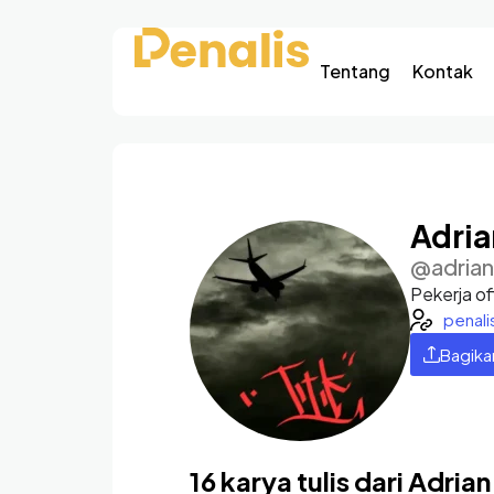
Tentang
Kontak
Adri
@adria
Pekerja o
penal
Bagika
16 karya tulis dari Adrian