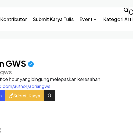
Kontributor
Submit Karya Tulis
Event
Kategori Arti
an GWS
ngws
ffice hour yang bingung melepaskan keresahan.
is.com/author/adriangws
n
Submit Karya
: