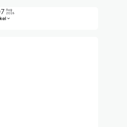
07
Aug
2026
kel