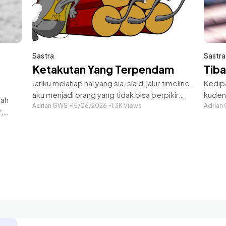
Sastra
Sastra
Ketakutan Yang Terpendam
Tib
Jariku melahap hal yang sia-sia di jalur timeline,
Kedip
aku menjadi orang yang tidak bisa berpikir
kudeng
sah
sebagai manusia.Minggu ini khalayak
Adrian GWS
15/06/2026
1.3K Views
memenu
Adrian
,
dikagetkan, ada juri yang sangat
tahta.
hancur
bebal.Cerdas cermat yang beredar di media
roda;
u
tingg
ta