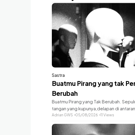
Sastra
Buatmu Pirang yang tak Pe
Berubah
Buatmu Pirang yang Tak Berubah. ​Sepulu
tangan yang kupunya,delapan di antara
kututup dengan keraguan.Tanpa sandara
Adrian GWS
05/08/2026
11 Views
kanan-kiri, coba bertahan dari jengah
pukulan.Dua sisa jari tengah lantang tet