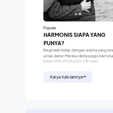
Populer
HARMONIS SIAPA YANG
PUNYA?
Begitulah hidup dengan wanita yang su
untuk diatur.Merasa dirinya jago bertutur
semua kata suami harus dibalas sampai 
Adrian GWS
20/06/2026
1.1K Views
lebur.Berbicara dengan cara agama ata
realistis terasa percuma,apapun yang ki
Karya tulis lainnya
perbuat tidak