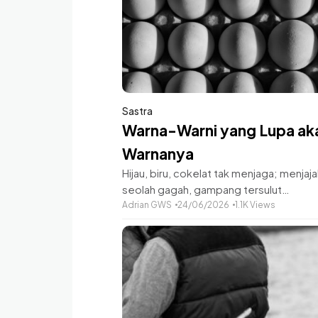
Sastra
Warna-Warni yang Lupa ak
Warnanya
Hijau, biru, cokelat tak menjaga; menjaja
seolah gagah, gampang tersulut
amarah.Embrio organik merah marah d
Adrian GWS
24/06/2026
1.1K Views
barisan teratur sudah tumpah terarah.D
jaringan urat nadi mengalir darah, diiringi
sumpah jadi senjata