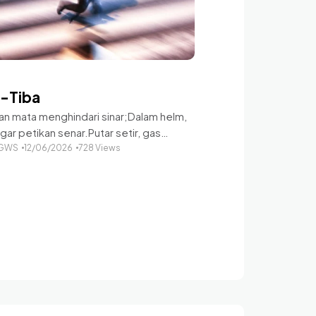
a-Tiba
an mata menghindari sinar;Dalam helm,
ar petikan senar.Putar setir, gas
hi pajak,pijak harta kota berlabel adu
 GWS
12/06/2026
728 Views
 Kepulan gosip mengiringi putaran
adu nasib sudah tak terbendung,
alkan noda. Tangan satpam