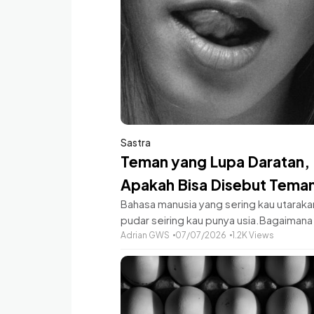
berdiri tanpa
Sastra
Teman yang Lupa Daratan,
Apakah Bisa Disebut Tema
Bahasa manusia yang sering kau utaraka
pudar seiring kau punya usia.Bagaimana 
berkomunikasi dengan Andakalo semu
Adrian GWS
07/07/2026
1.2K Views
adalah rahasia?Transparansi ini serasa si
sia!Sering digaungkan oleh komandan 
berkoar-koar menjadi sebuah
memoar;slogan