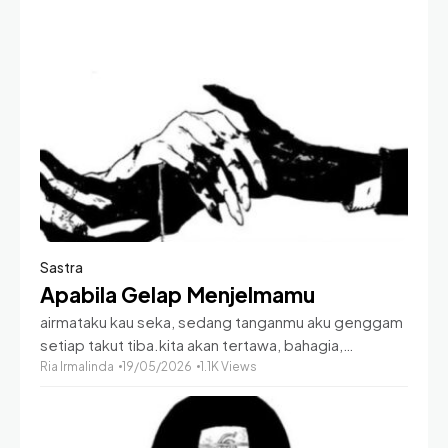
mulanya satu, dua, tiga-hingga
Sastra
Apabila Gelap Menjelmamu
airmataku kau seka, sedang tanganmu aku genggam
setiap takut tiba.kita akan tertawa, bahagia,
mencinta-seterusnya sampai dunia pada ujungnya.
Ria Irmalinda
19/05/2026
1.1K Views
gerbang menuju sukacita—selamanya terbuka,
menyambut aku, kamu; yang menjadi kita akan selalu