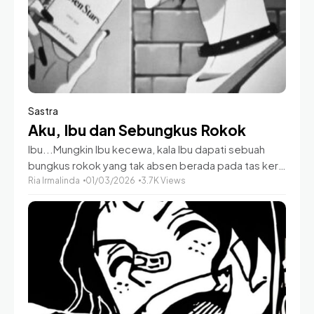
Sastra
Aku, Ibu dan Sebungkus Rokok
Ibu...Mungkin Ibu kecewa, kala Ibu dapati sebuah
bungkus rokok yang tak absen berada pada tas kerja
milikku setelah Ibu ingatkan aku untuk berhenti
Ria Irmalinda
01/03/2026
3.7K Views
menyentuhnya. Berhenti menyentuhnya lagi setelah
kusampaikan kabar