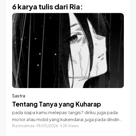
6 karya tulis dari Ria:
Sastra
Tentang Tanya yang Kuharap
pada siapa kamu melepas tangis? diriku.juga pada
motor atau mobil yang kukendarai.juga pada dinding
kamar yang berantakan.juga pada bilik toilet
Ria Irmalinda
19/05/2026
1.2K Views
kantor.juga pada turun hujan.pada diriku sendiri.