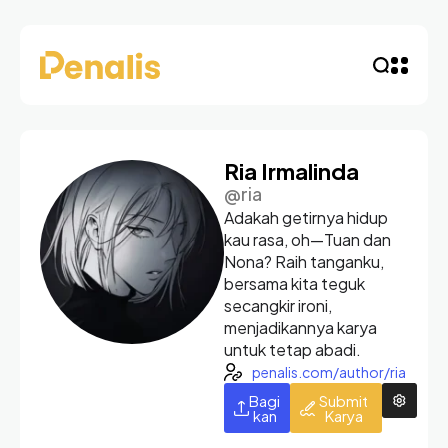
Ria Irmalinda
@ria
Adakah getirnya hidup
kau rasa, oh—Tuan dan
Nona? Raih tanganku,
bersama kita teguk
secangkir ironi,
menjadikannya karya
untuk tetap abadi.
penalis.com/author/ria
Bagi
Submit
kan
Karya