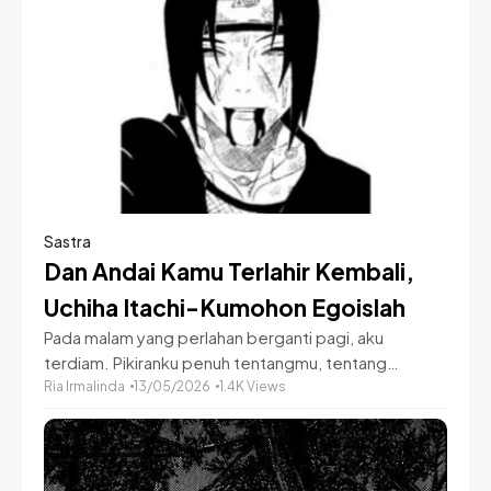
Sastra
Dan Andai Kamu Terlahir Kembali,
Uchiha Itachi-Kumohon Egoislah
Pada malam yang perlahan berganti pagi, aku
terdiam. Pikiranku penuh tentangmu, tentang
bagaimana dunia mengantarmu pada titik terakhir.
Ria Irmalinda
13/05/2026
1.4K Views
Kemudian aku bergumam, mengutuk dunia. Mengapa
harus kamu?Lantas mengapa jika desa atau