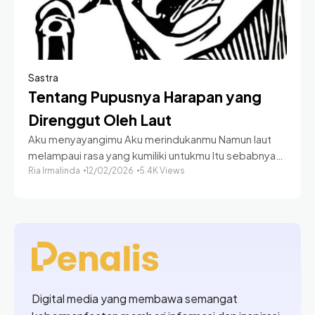
Sastra
Tentang Pupusnya Harapan yang
Direnggut Oleh Laut
Aku menyayangimu Aku merindukanmu Namun laut
melampaui rasa yang kumiliki untukmu Itu sebabnya
laut menjemputmu Laut mengambil senyummu
Ria Irmalinda
12/02/2026
5.4K Views
jiwamu, ragamu, semua milikmu dari rengkuhku Jika
saja aku jauh lebih mampu
Digital media yang membawa semangat