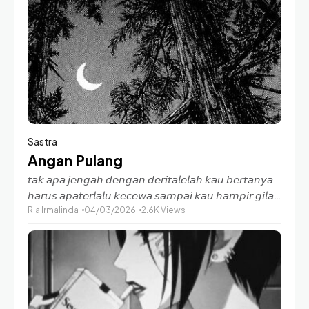
Sastra
Angan Pulang
𝘵𝘢𝘬 𝘢𝘱𝘢 𝘫𝘦𝘯𝘨𝘢𝘩 𝘥𝘦𝘯𝘨𝘢𝘯 𝘥𝘦𝘳𝘪𝘵𝘢𝘭𝘦𝘭𝘢𝘩 𝘬𝘢𝘶 𝘣𝘦𝘳𝘵𝘢𝘯𝘺𝘢
𝘩𝘢𝘳𝘶𝘴 𝘢𝘱𝘢𝘵𝘦𝘳𝘭𝘢𝘭𝘶 𝘬𝘦𝘤𝘦𝘸𝘢 𝘴𝘢𝘮𝘱𝘢𝘪 𝘬𝘢𝘶 𝘩𝘢𝘮𝘱𝘪𝘳 𝘨𝘪𝘭𝘢
Satu sesapan. Hingga menjalar pada sesap lainnya
Ria Irmalinda
04/03/2026
2.6K Views
aku rasakan pada rongga kerongkongan lalu menuju
indra penciuman