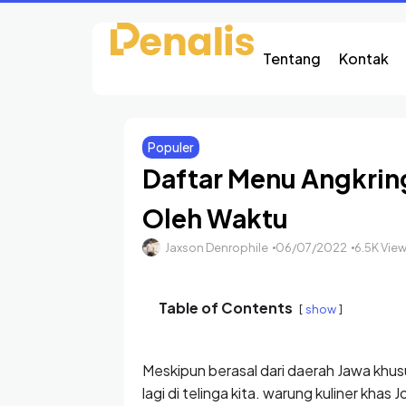
Tentang
Kontak
Populer
Daftar Menu Angkrin
Oleh Waktu
Jaxson Denrophile
06/07/2022
6.5K Vie
Table of Contents
show
Meskipun berasal dari daerah Jawa khu
lagi di telinga kita. warung kuliner khas 