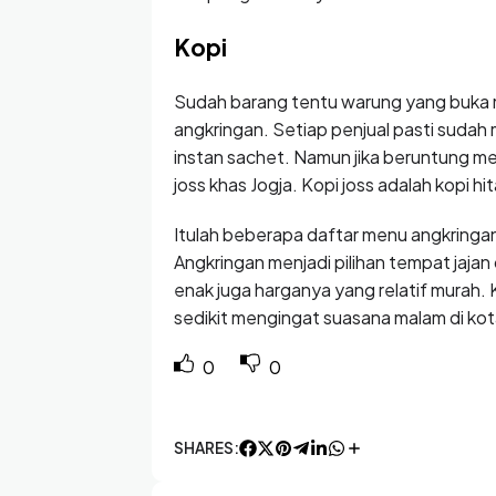
Kopi
Sudah barang tentu warung yang buka m
angkringan. Setiap penjual pasti sudah 
instan sachet. Namun jika beruntung m
joss khas Jogja. Kopi joss adalah kopi 
Itulah beberapa daftar menu angkringa
Angkringan menjadi pilihan tempat jaja
enak juga harganya yang relatif murah. 
sedikit mengingat suasana malam di kot
0
0
SHARES: