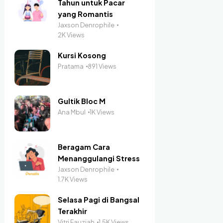
Tahun untuk Pacar
yang Romantis
Jaxson Denrophile
2K Views
Kursi Kosong
Pratama
891 Views
Gultik Bloc M
Ana Mbul
1K Views
Beragam Cara
Menanggulangi Stress
Jaxson Denrophile
1.7K Views
Selasa Pagi di Bangsal
Terakhir
Vitri Fauziah
1.5K Views