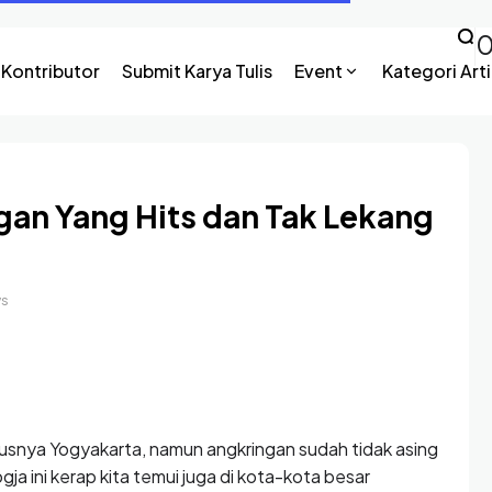
Kontributor
Submit Karya Tulis
Event
Kategori Arti
gan Yang Hits dan Tak Lekang
ws
susnya Yogyakarta, namun angkringan sudah tidak asing
Jogja ini kerap kita temui juga di kota-kota besar