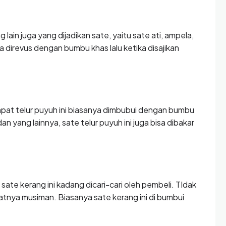
 lain juga yang dijadikan sate, yaitu sate ati, ampela,
a direvus dengan bumbu khas lalu ketika disajikan
pat telur puyuh ini biasanya dimbubui dengan bumbu
an yang lainnya, sate telur puyuh ini juga bisa dibakar
sate kerang ini kadang dicari-cari oleh pembeli. TIdak
ifatnya musiman. Biasanya sate kerang ini di bumbui