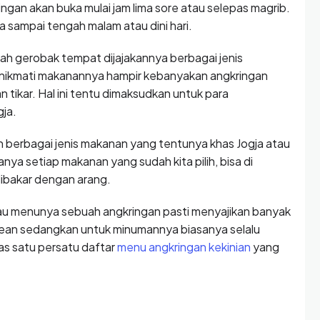
gan akan buka mulai jam lima sore atau selepas magrib.
 sampai tengah malam atau dini hari.
lah gerobak tempat dijajakannya berbagai jenis
ikmati makanannya hampir kebanyakan angkringan
tikar. Hal ini tentu dimaksudkan untuk para
ja.
 berbagai jenis makanan yang tentunya khas Jogja atau
a setiap makanan yang sudah kita pilih, bisa di
dibakar dengan arang.
u menunya sebuah angkringan pasti menyajikan banyak
atean sedangkan untuk minumannya biasanya selalu
as satu persatu daftar
menu angkringan kekinian
yang