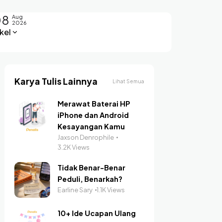
08
Aug
2026
kel
Karya Tulis Lainnya
Lihat Semua
Merawat Baterai HP
iPhone dan Android
Kesayangan Kamu
Jaxson Denrophile
3.2K Views
Tidak Benar-Benar
Peduli, Benarkah?
Earline Sary
1.1K Views
10+ Ide Ucapan Ulang