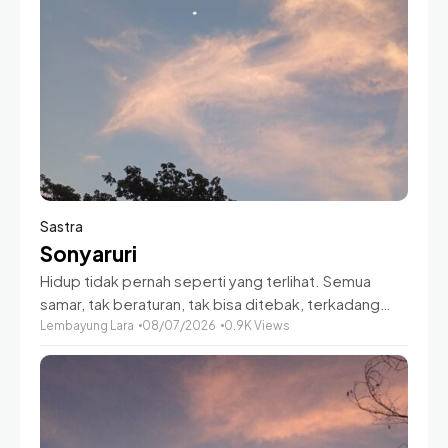
Sastra
Sonyaruri
Hidup tidak pernah seperti yang terlihat. Semua
samar, tak beraturan, tak bisa ditebak, terkadang
penuh dengan hal yang sulit dicerna nalar. Ada
Lembayung Lara
08/07/2026
0.9K Views
kalanya dimana kau berada dalam fase yang luar