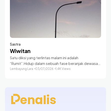
Sastra
Wiwitan
Satu diksi yang terlintas malam ini adalah
“Rumit”.Hidup dalam sebuah fase beranjak dewasa
nyatanya sebuah permulaan yang rumit. Permulaan
Lembayung Lara
03/07/2026
1.4K Views
dalam proses menemukan diri sendiri, kau harus
menemukan sayapmu dan belajar