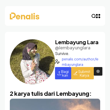
Lembayung Lara
@lembayunglara
Survive.
penalis.com/author/le
mbayunglara
Bagi
Submit
kan
Karya
2 karya tulis dari Lembayung: