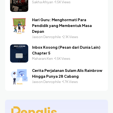
Sakha Afriyan
1.5K Views
Hari Guru: Menghormati Para
Pendidik yang Membentuk Masa
Depan
Jaxson Denrophile
2.1K Views
Inbox Kosong (Pesan dari Dunia Lain)
Chapter 5
Maharani Ken
1.5K Views
Cerita Perjalanan Sulam Alis Rainbrow
Hingga Punya 28 Cabang
Jaxson Denrophile
1.7K Views