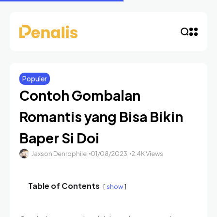
Populer
Contoh Gombalan
Romantis yang Bisa Bikin
Baper Si Doi
Jaxson Denrophile
01/08/2023
2.4K Views
Table of Contents
show