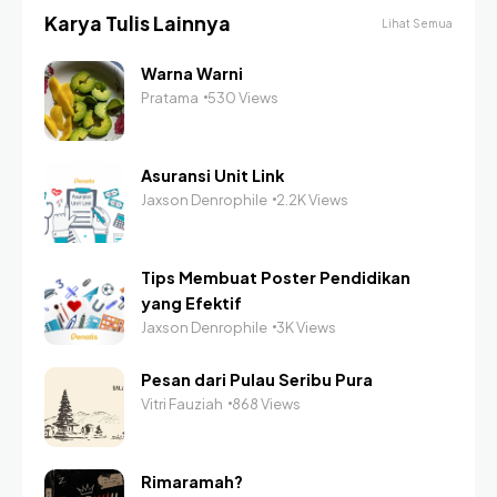
Karya Tulis Lainnya
Lihat Semua
Warna Warni
Pratama
530 Views
Asuransi Unit Link
Jaxson Denrophile
2.2K Views
Tips Membuat Poster Pendidikan
yang Efektif
Jaxson Denrophile
3K Views
Pesan dari Pulau Seribu Pura
Vitri Fauziah
868 Views
Rimaramah?