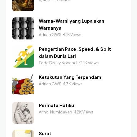
Warna-Warni yang Lupa akan
Warnanya
Adrian GWS
1.1K Views
Pengertian Pace, Speed, & Split
dalam Dunia Lari
Fada Dzaky Novandi
2.1K Views
Ketakutan Yang Terpendam
Adrian GWS
1.3K Views
Permata Hatiku
Arindi Nurhidayah
1.2K Views
Surat