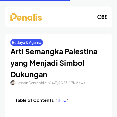
Budaya & Agama
Arti Semangka Palestina
yang Menjadi Simbol
Dukungan
Jaxson Denrophile
04/11/2023
1.7K Views
Table of Contents
show