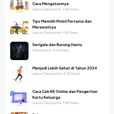
Cara Mengatasinya
Jaxson Denrophile
1.5K Views
Tips Memilih Mobil Pertama dan
Merawatnya
Jaxson Denrophile
1.1K Views
Serigala dan Burung Hantu
Wahyutama
548 Views
Menjadi Lebih Sehat di Tahun 2024
Jaxson Denrophile
3.2K Views
Cara Cek KK Online dan Pengertian
Kartu Keluarga
Jaxson Denrophile
1.8K Views