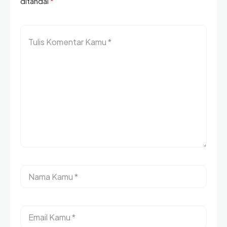
ditandai
*