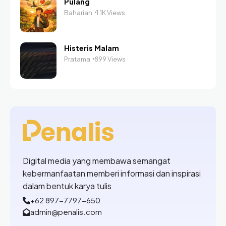
Pulang
Baharian
1.1K Views
Histeris Malam
Pratama
899 Views
Digital media yang membawa semangat
kebermanfaatan memberi informasi dan inspirasi
dalam bentuk karya tulis
+62 897-7797-650
admin@penalis.com