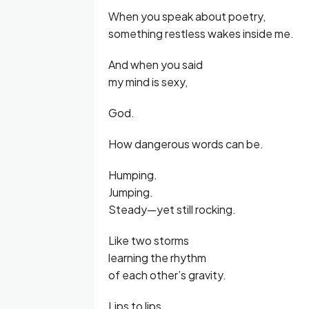
When you speak about poetry,
something restless wakes inside me.
And when you said
my mind is sexy,
God.
How dangerous words can be.
Humping.
Jumping.
Steady—yet still rocking.
Like two storms
learning the rhythm
of each other’s gravity.
Lips to lips.