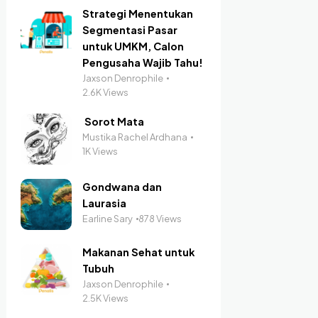
Strategi Menentukan
Segmentasi Pasar
untuk UMKM, Calon
Pengusaha Wajib Tahu!
Jaxson Denrophile
2.6K Views
Sorot Mata
Mustika Rachel Ardhana
1K Views
Gondwana dan
Laurasia
Earline Sary
878 Views
Makanan Sehat untuk
Tubuh
Jaxson Denrophile
2.5K Views