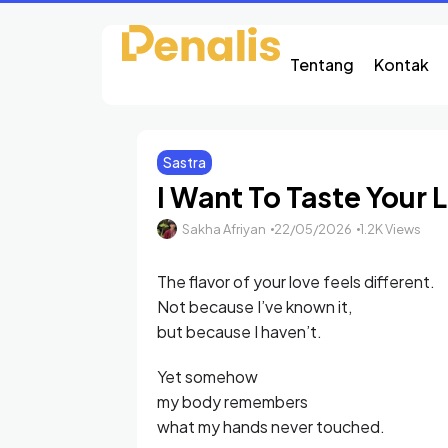
Tentang
Kontak
Sastra
I Want To Taste Your 
Sakha Afriyan
22/05/2026
1.2K Views
The flavor of your love feels different.
Not because I’ve known it,
but because I haven’t.
Yet somehow
my body remembers
what my hands never touched.