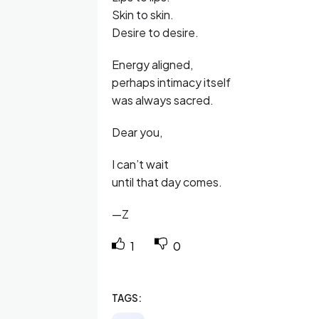
Skin to skin.
Desire to desire.
Energy aligned,
perhaps intimacy itself
was always sacred.
Dear you,
I can’t wait
until that day comes.
—Z
1
0
TAGS: