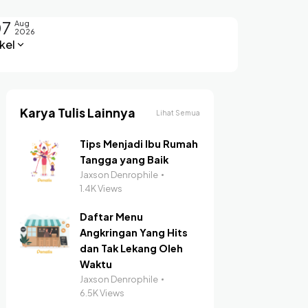
07
Aug
2026
kel
Karya Tulis Lainnya
Lihat Semua
Tips Menjadi Ibu Rumah
Tangga yang Baik
Jaxson Denrophile
1.4K Views
Daftar Menu
Angkringan Yang Hits
dan Tak Lekang Oleh
Waktu
Jaxson Denrophile
6.5K Views