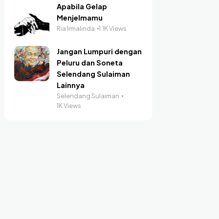
Apabila Gelap
Menjelmamu
Ria Irmalinda
1.1K Views
Jangan Lumpuri dengan
Peluru dan Soneta
Selendang Sulaiman
Lainnya
Selendang Sulaiman
1K Views