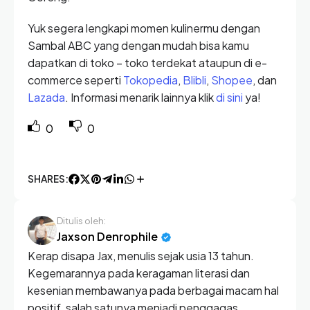
Yuk segera lengkapi momen kulinermu dengan
Sambal ABC yang dengan mudah bisa kamu
dapatkan di toko – toko terdekat ataupun di e-
commerce seperti
Tokopedia
,
Blibli
,
Shopee
, dan
Lazada
. Informasi menarik lainnya klik
di sini
ya!
0
0
SHARES:
Ditulis oleh:
Jaxson Denrophile
Kerap disapa Jax, menulis sejak usia 13 tahun.
Kegemarannya pada keragaman literasi dan
kesenian membawanya pada berbagai macam hal
positif, salah satunya menjadi penggagas