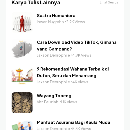
Karya Tulis Lainnya
Lihat Semua
Sastra Humaniora
Ihwan Nugraha
2.9K Views
Cara Download Video TikTok, Gimana
yang Gampang?
Jaxson Denrophile
4.9K Views
9 Rekomendasi Wahana Terbaik di
Dufan, Seru dan Menantang
Jaxson Denrophile
4K Views
Wayang Topeng
Vitri Fauziah
1.1K Views
Manfaat Asuransi Bagi Kaula Muda
Jaxson Denrophile
5.3K Views