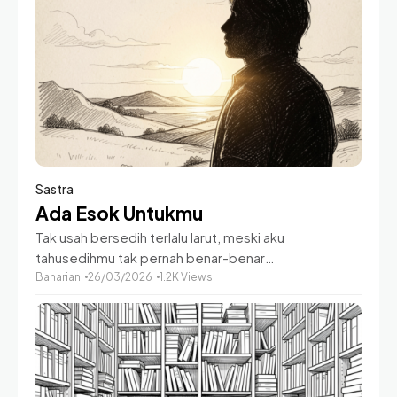
Sastra
Ada Esok Untukmu
Tak usah bersedih terlalu larut, meski aku
tahusedihmu tak pernah benar-benar
hilang.Saudaraku, kawanku bara itu masih ada, meski
Baharian
26/03/2026
1.2K Views
tinggal secuil,meski cahayanya hanya sanggup
bergetardi bawah rembulan yang ikut turut iba