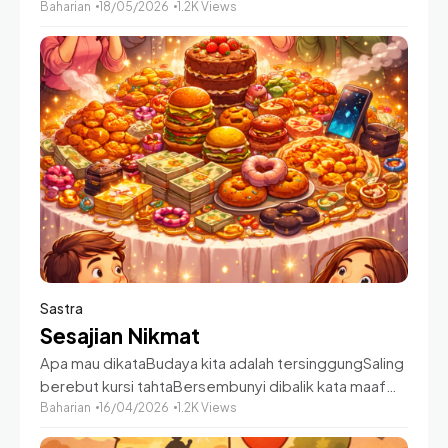
jadi pertanyaan pada Sang Ilahi Tanganmu berkata
Baharian
18/05/2026
1.2K Views
mari genggam ituKakimu melangkah dengan senang
gembiraPikiranmu menjalar seperti gulmaHatimu
bagaikan laut
Sastra
Sesajian Nikmat
Apa mau dikataBudaya kita adalah tersinggungSaling
berebut kursi tahtaBersembunyi dibalik kata maaf
setelah berpanggung Kisah kisah nelangsa
Baharian
16/04/2026
1.2K Views
terlintasBak kendaraan di daerah SimatupangPara