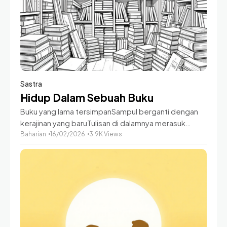
Sastra
Hidup Dalam Sebuah Buku
Buku yang lama tersimpanSampul berganti dengan
kerajinan yang baruTulisan di dalamnya merasuk
pikiranWaktu pun berkata jangan terlena pada haru
Baharian
16/02/2026
3.9K Views
Selama apa tersimpannya buku ituBuku yang selalu
mengingatkan panca indera muSelalu