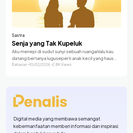
Sastra
Senja yang Tak Kupeluk
Aku menepi di sudut sunyi sebuah ruanganlalu kau
datang bertanya luguseperti anak kecil yang haus
tahutentang dunia, tentang aku Waktu itu, aku
Baharian
10/02/2026
2.8K Views
hampatatapan kosong tanpa arahnamun hadirmu,
sekilas sajamembuatku merasa
Digital media yang membawa semangat
kebermanfaatan memberi informasi dan inspirasi