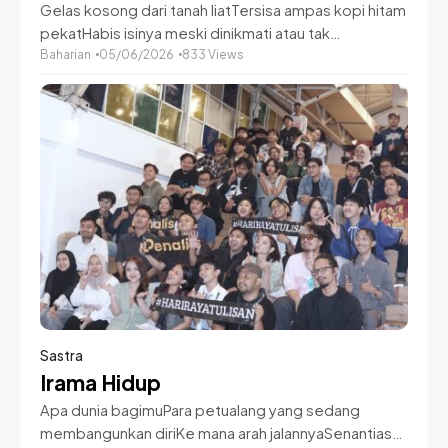
Gelas kosong dari tanah liatTersisa ampas kopi hitam
pekatHabis isinya meski dinikmati atau tak
tertelanDalam malam dengan rasa mati suri Terjatuh..
Baharian
05/06/2026
833 Views
bangkit lagiTerhempas.. bergegas kembaliBukan
untuk keegoisan diriSekedar membuktikan dampak
Sastra
Irama Hidup
Apa dunia bagimuPara petualang yang sedang
membangunkan diriKe mana arah jalannyaSenantiasa