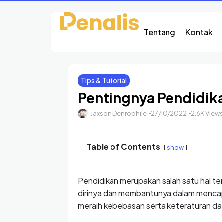
Tentang
Kontak
Tips & Tutorial
Pentingnya Pendidika
Jaxson Denrophile
27/10/2022
2.6K View
Table of Contents
show
Pendidikan merupakan salah satu hal t
dirinya dan membantunya dalam mencapa
meraih kebebasan serta keteraturan dal