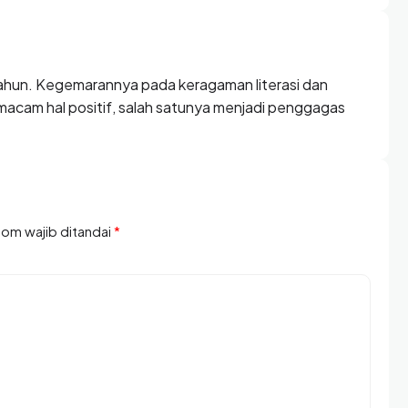
3 tahun. Kegemarannya pada keragaman literasi dan
cam hal positif, salah satunya menjadi penggagas
olom wajib ditandai
*