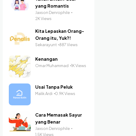
yang Romantis
Jaxson Denrophile
2K Views
Kita Lepaskan Orang-
Orang itu, Yuk?!
Sekarayunt
887 Views
Kenangan
Omar Muhammad
1K Views
Usai Tanpa Peluk
Malik Ardi
0.9K Views
Cara Memasak Sayur
yang Benar
Jaxson Denrophile
1.5K Views