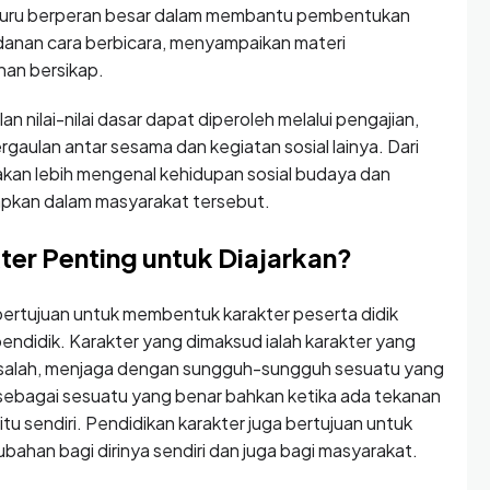
Guru berperan besar dalam membantu pembentukan
adanan cara berbicara, menyampaikan materi
nan bersikap.
 nilai-nilai dasar dapat diperoleh melalui pengajian,
gaulan antar sesama dan kegiatan sosial lainya. Dari
g akan lebih mengenal kehidupan sosial budaya dan
rapkan dalam masyarakat tersebut.
er Penting untuk Diajarkan?
bertujuan untuk membentuk karakter peserta didik
endidik. Karakter yang dimaksud ialah karakter yang
u salah, menjaga dengan sungguh-sungguh sesuatu yang
 sebagai sesuatu yang benar bahkan ketika ada tekanan
 itu sendiri. Pendidikan karakter juga bertujuan untuk
bahan bagi dirinya sendiri dan juga bagi masyarakat.