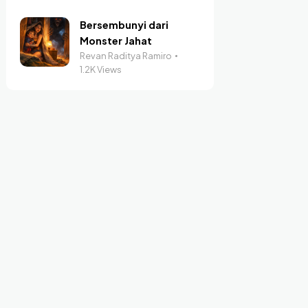
Bersembunyi dari
Monster Jahat
Revan Raditya Ramiro
1.2K Views