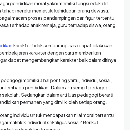
agai pendidikan moral yakni memiliki fungsi edukatif
m tahap mereka memasuki kehidupan orang dewasa.
bagai macam proses pendampingan dari figur tertentu
ewasa terhadap anak remaja, guru terhadap siswa, orang
idikan
karakter tidak sembarang cara dapat dilakukan.
gi pembelajaran karakter dengan cara memberikan
gar dapat mengembangkan karakter baik dalam dirinya
edagogi memiliki 3 hal penting yaitu, individu, sosial,
n lembaga pendidikan. Dalam arti sempit pedagogi
sekolah. Sedangkan dalam arti luas pedagogi berarti
ndidikan permanen yang dimiliki oleh setiap orang.
orang individu untuk mendapatkan nilai moral tertentu
 makhluk individual sekaligus sosial? Berikut
ndidikan karakter itu sendiri.