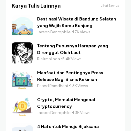
Karya Tulis Lainnya
Lihat Semua
Destinasi Wisata di Bandung Selatan
yang Wajib Kamu Kunjungi
Jaxson Denrophile
1.7K Views
Tentang Pupusnya Harapan yang
Direnggut Oleh Laut
Ria Irmalinda
5.4K Views
Manfaat dan Pentingnya Press
Release Bagi Bisnis Kekinian
Erland Ramdhani
1.8K Views
Crypto, Memulai Mengenal
Cryptocurrency
Jaxson Denrophile
1.3K Views
4 Hal untuk Menuju Bijaksana