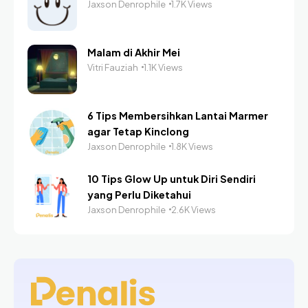
Jaxson Denrophile
1.7K Views
Malam di Akhir Mei
Vitri Fauziah
1.1K Views
6 Tips Membersihkan Lantai Marmer
agar Tetap Kinclong
Jaxson Denrophile
1.8K Views
10 Tips Glow Up untuk Diri Sendiri
yang Perlu Diketahui
Jaxson Denrophile
2.6K Views