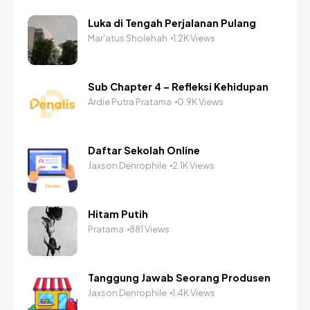
Luka di Tengah Perjalanan Pulang
Mar'atus Sholehah
1.2K Views
Sub Chapter 4 – Refleksi Kehidupan
Ardie Putra Pratama
0.9K Views
Daftar Sekolah Online
Jaxson Denrophile
2.1K Views
Hitam Putih
Pratama
881 Views
Tanggung Jawab Seorang Produsen
Jaxson Denrophile
1.4K Views