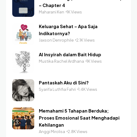
– Chapter 4
Maharani Ken
1K Views
Keluarga Sehat – Apa Saja
Indikatornya?
Jaxson Denrophile
2.1K Views
Al Insyirah dalam Bait Hidup
Mustika Rachel Ardhana
1K Views
Pantaskah Aku di Sini?
Syarifa Luthfia Fahri
1.4K Views
Memahami 5 Tahapan Berduka;
Proses Emosional Saat Menghadapi
Kehilangan
Anggi Mirolisa
2.8K Views