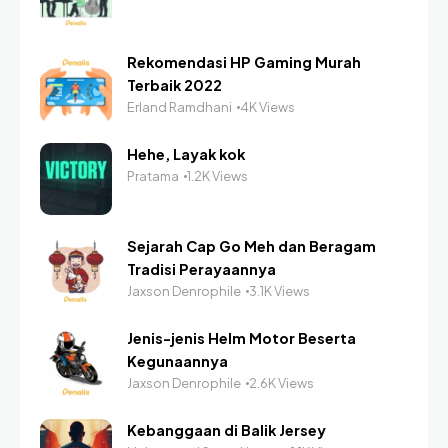
Rekomendasi HP Gaming Murah
Terbaik 2022
Erland Ramdhani
4K Views
Hehe, Layak kok
Pratama
1.2K Views
Sejarah Cap Go Meh dan Beragam
Tradisi Perayaannya
Jaxson Denrophile
3.1K Views
Jenis-jenis Helm Motor Beserta
Kegunaannya
Jaxson Denrophile
2.6K Views
Kebanggaan di Balik Jersey