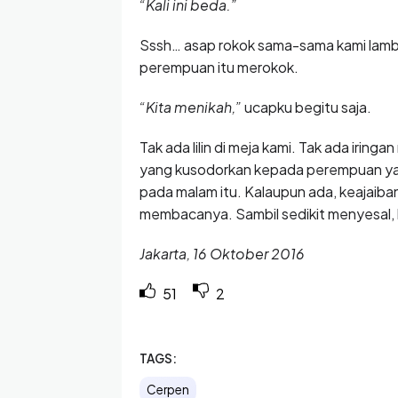
“Kali ini beda.”
Sssh… asap rokok sama-sama kami lambu
perempuan itu merokok.
“Kita menikah,”
ucapku begitu saja.
Tak ada lilin di meja kami. Tak ada iringa
yang kusodorkan kepada perempuan yan
pada malam itu. Kalaupun ada, keajaiban 
membacanya. Sambil sedikit menyesal, 
Jakarta, 16 Oktober 2016
51
2
TAGS:
Cerpen