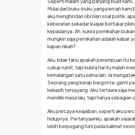
Seperti malam yang panjang buat kami,
Mulai dari buku-buku yang pernah kami 
aku menghindari obrolan soal politik, a
keberatan sekadar kuajak bertukar pikira
kepadanya. Ah, kukira pernikahan buka
mungkin saja pernikahan adalah kabar 
kapan nikah?
Aku tidak tahu apakah perempuan itu b
cukup rumit, tapi kukira hal itu malah m
kemalangan satu sama lain. Ia mengataka
Seorang yang kerap bergonta-ganti pas
kekasih tersayang. Aku tertawa saja m
memiliki masa lalu, tapi hanya sebagian 
Aku percaya keajaiban, seperti aku per
hidupnya. Pertanyaanku, apakah sejara
lebih berpegang hati pada kalimat seora