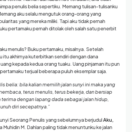
pa penulis belia sepertiku. Memang tulisan-tulisanku
 Memang aku selalu mengutuk orang-orang yang
ritas yang mereka miliki. Tapi aku tidak pernah
uku pertamaku pernah ditolak oleh salah satu penerbit
aku menulis? Buku pertamaku, misalnya. Setelah
u itu akhirnya kuterbitkan sendiri dengan dana
uang kepada kedua orang tuaku. Uang pinjaman itu pun
 pertamaku terjual beberapa puluh eksemplar saja.
is belia: bila kalian memilih jalan sunyi ini maka yang
membaca, terus menulis, terus bekerja, dan bersiap
ian terima dengan lapang dada sebagai jalan hidup,
bunuh diri secepatnya.”
unyi Seorang Penulis yang sebelumnya berjudul
Aku,
a Muhidin M. Dahlan paling tidak menuntunku ke jalan