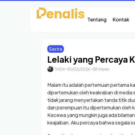
Tentang
Kontak
Sastra
Lelaki yang Percaya 
Tri Em
10/02/2026
3K Views
Malam itu adalah pertemuan pertama kami
dipertemukan oleh keakraban di media s
tidak jarang menyertakan tanda titik dua
dan perempuan itu dipertemukan oleh 
Kecewa yang mungkin juga ada bilaman
keajaiban. Aku percaya bahwa segala se