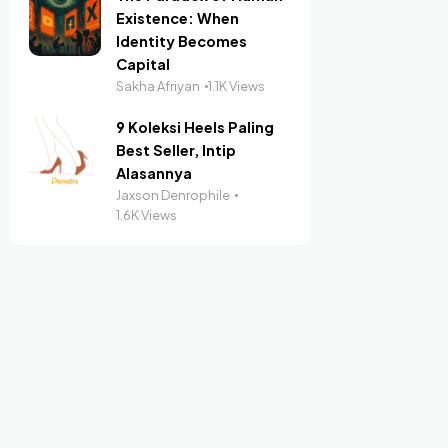
Existence: When
Identity Becomes
Capital
Sakha Afriyan
1.1K Views
9 Koleksi Heels Paling
Best Seller, Intip
Alasannya
Jaxson Denrophile
1.6K Views