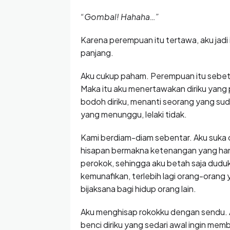
“Gombal! Hahaha…”
Karena perempuan itu tertawa, aku jadi 
panjang.
Aku cukup paham. Perempuan itu sebe
Maka itu aku menertawakan diriku yan
bodoh diriku, menanti seorang yang sud
yang menunggu, lelaki tidak.
Kami berdiam-diam sebentar. Aku suka 
hisapan bermakna ketenangan yang hany
perokok, sehingga aku betah saja duduk
kemunafikan, terlebih lagi orang-orang 
bijaksana bagi hidup orang lain.
Aku menghisap rokokku dengan sendu. A
benci diriku yang sedari awal ingin me