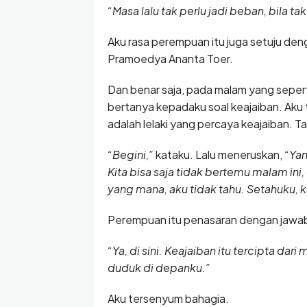
“Masa lalu tak perlu jadi beban, bila ta
Aku rasa perempuan itu juga setuju denga
Pramoedya Ananta Toer.
Dan benar saja, pada malam yang seper
bertanya kepadaku soal keajaiban. Aku
adalah lelaki yang percaya keajaiban.
“Begini,”
kataku. Lalu meneruskan,
“Yan
Kita bisa saja tidak bertemu malam ini,
yang mana, aku tidak tahu. Setahuku, ke
Perempuan itu penasaran dengan jawab
“Ya, di sini. Keajaiban itu tercipta d
duduk di depanku.”
Aku tersenyum bahagia.