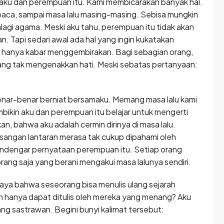
 aku dan perempuan itu. Kami membicarakan banyak hal.
baca, sampai masa lalu masing-masing. Sebisa mungkin
palagi agama. Meski aku tahu, perempuan itu tidak akan
n. Tapi sedari awal ada hal yang ingin kukatakan
n hanya kabar menggembirakan. Bagi sebagian orang,
yang tak mengenakkan hati. Meski sebatas pertanyaan:
enar-benar berniat bersamaku. Memang masa lalu kami
embikin aku dan perempuan itu belajar untuk mengerti
n, bahwa aku adalah cermin dirinya di masa lalu.
angan lantaran merasa tak cukup dipahami oleh
endengar pernyataan perempuan itu. Setiap orang
orang saja yang berani mengakui masa lalunya sendiri.
caya bahwa seseorang bisa menulis ulang sejarah
h hanya dapat ditulis oleh mereka yang menang? Aku
ng sastrawan. Begini bunyi kalimat tersebut: