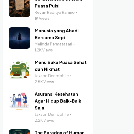
Puasa Puisi
Revan Raditya Ramiro
1K Views
Manusia yang Abadi
Bersama Sepi
Melinda Permatasari
1.2K Views
Menu Buka Puasa Sehat
dan Nikmat
Jaxson Denrophile
2.5K Views
Asuransi Kesehatan
Agar Hidup Baik-Baik
Saja
Jaxson Denrophile
2.2K Views
The Paradox of Human