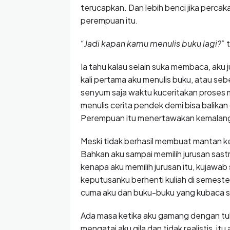
terucapkan. Dan lebih benci jika percaka
perempuan itu.
“Jadi kapan kamu menulis buku lagi?”
t
Ia tahu kalau selain suka membaca, aku
kali pertama aku menulis buku, atau s
senyum saja waktu kuceritakan proses 
menulis cerita pendek demi bisa balikan
Perempuan itu menertawakan kemalangank
Meski tidak berhasil membuat mantan kek
Bahkan aku sampai memilih jurusan sastr
kenapa aku memilih jurusan itu, kujawa
keputusanku berhenti kuliah di semeste
cuma aku dan buku-buku yang kubaca 
Ada masa ketika aku gamang dengan tulis
mengatai aku gila dan tidak realistis, it