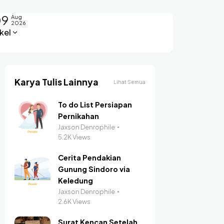
09
Aug
2026
kel
Karya Tulis Lainnya
Lihat Semua
To do List Persiapan
Pernikahan
Jaxson Denrophile
5.2K Views
Cerita Pendakian
Gunung Sindoro via
Keledung
Jaxson Denrophile
2.6K Views
Surat Kencan Setelah