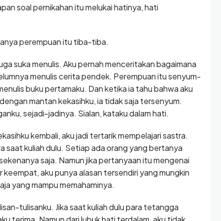
pan soal pernikahan itu melukai hatinya, hati
anya perempuan itu tiba-tiba.
 juga suka menulis. Aku pernah menceritakan bagaimana
ebelumnya menulis cerita pendek. Perempuan itu senyum-
menulis buku pertamaku. Dan ketika ia tahu bahwa aku
 dengan mantan kekasihku, ia tidak saja tersenyum.
u, sejadi-jadinya. Sialan, kataku dalam hati.
asihku kembali, aku jadi tertarik mempelajari sastra.
a saat kuliah dulu. Setiap ada orang yang bertanya
b sekenanya saja. Namun jika pertanyaan itu mengenai
r keempat, aku punya alasan tersendiri yang mungkin
saja yang mampu memahaminya.
an-tulisanku. Jika saat kuliah dulu para tetangga
u aku terima. Namun dari lubuk hati terdalam, aku tidak