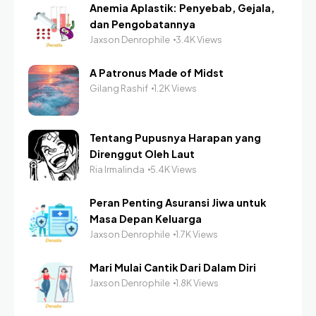
Anemia Aplastik: Penyebab, Gejala,
dan Pengobatannya
Jaxson Denrophile
3.4K Views
A Patronus Made of Midst
Gilang Rashif
1.2K Views
Tentang Pupusnya Harapan yang
Direnggut Oleh Laut
Ria Irmalinda
5.4K Views
Peran Penting Asuransi Jiwa untuk
Masa Depan Keluarga
Jaxson Denrophile
1.7K Views
Mari Mulai Cantik Dari Dalam Diri
Jaxson Denrophile
1.8K Views