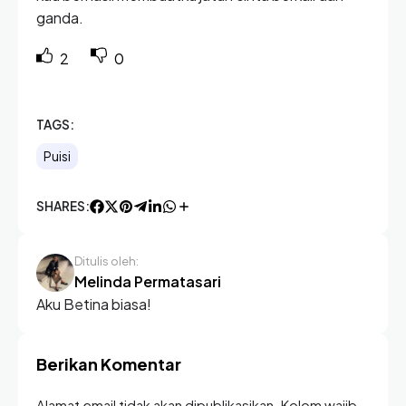
ganda.
2
0
TAGS:
Puisi
SHARES:
Ditulis oleh:
Melinda Permatasari
Aku Betina biasa!
Berikan Komentar
Alamat email tidak akan dipublikasikan. Kolom wajib