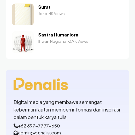
Surat
Joko
1K Views
Sastra Humaniora
Ihwan Nugraha
2.9K Views
Digital media yang membawa semangat
kebermanfaatan memberi informasi dan inspirasi
dalam bentuk karya tulis
+62 897-7797-650
admin@penalis.com