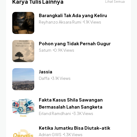
Karya Tulis Lainnya
Lihat Semua
Barangkali Tak Ada yang Keliru
Reyhanzo Aksara Rumi
1.1K Views
Pohon yang Tidak Pernah Gugur
Saturn
0.9K Views
Jassia
Daffa
3.1K Views
Fakta Kasus Shila Sawangan
Bermasalah Lahan Sangketa
Erland Ramdhani
3.3K Views
Ketika Jumatku Bisa Diutak-atik
Adrian GWS
1.3K Views