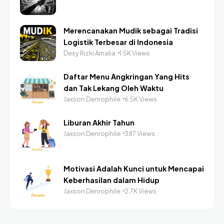
Merencanakan Mudik sebagai Tradisi
Logistik Terbesar di Indonesia
Desy Rizki Amalia
1.5K Views
Daftar Menu Angkringan Yang Hits
dan Tak Lekang Oleh Waktu
Jaxson Denrophile
6.5K Views
Liburan Akhir Tahun
Jaxson Denrophile
387 Views
Motivasi Adalah Kunci untuk Mencapai
Keberhasilan dalam Hidup
Jaxson Denrophile
2.7K Views