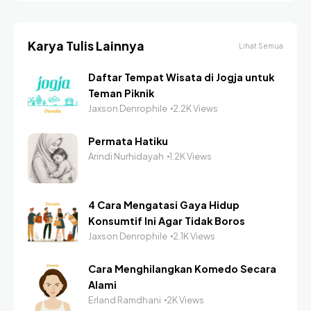
Karya Tulis Lainnya
Lihat Semua
Daftar Tempat Wisata di Jogja untuk
Teman Piknik
Jaxson Denrophile
2.2K Views
Permata Hatiku
Arindi Nurhidayah
1.2K Views
4 Cara Mengatasi Gaya Hidup
Konsumtif Ini Agar Tidak Boros
Jaxson Denrophile
2.1K Views
Cara Menghilangkan Komedo Secara
Alami
Erland Ramdhani
2K Views