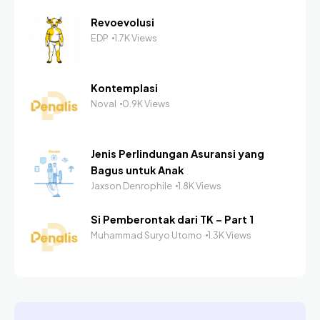
Revoevolusi
EDP
1.7K Views
Kontemplasi
Noval
0.9K Views
Jenis Perlindungan Asuransi yang
Bagus untuk Anak
Jaxson Denrophile
1.8K Views
Si Pemberontak dari TK – Part 1
Muhammad Suryo Utomo
1.3K Views