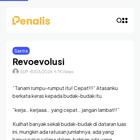
Sastra
Revoevolusi
EDP
11/03/2026
1.7K Views
“Tanam rumpu-rumput itu! Cepat!!!” Atasanku
berkata keras kepada budak-budak itu.
“kerja… kerjaaa… yang cepat… jangan lambat!!”
Kulihat banyak sekali budak-budak di dataran luas
ini, mungkin ada ratusan jumlahnya, ada yang
hanya pakai celana dalam, bahkan ada yang